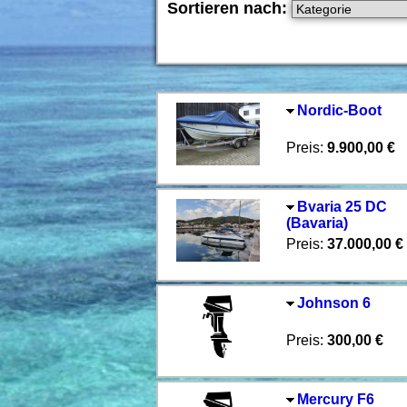
Sortieren nach:
Nordic-Boot
Preis:
9.900,00 €
Bvaria 25 DC
(Bavaria)
Preis:
37.000,00 €
Johnson 6
Preis:
300,00 €
Mercury F6